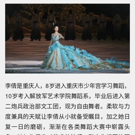
李倩是重庆人，8岁进入重庆市少年宫学习舞蹈，
10岁考入解放军艺术学院舞蹈系，毕业后进入第
二炮兵政治部文工团，现为自由舞者。柔软与力
度兼具的天赋让李倩从小就备受瞩目，加之她日
复一日的磨砺，渐渐在各类舞蹈大赛中崭露头