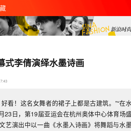
藏
幕式李倩演绎水墨诗画
17:43
！好看！这名女舞者的裙子上都是古建筑。”“在
9月23日，第19届亚运会在杭州奥体中心体育场
文艺演出中以一曲《水墨入诗画》将舞蹈与水