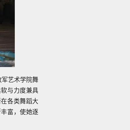
放军艺术学院舞
柔软与力度兼具
渐在各类舞蹈大
断丰富，使她逐