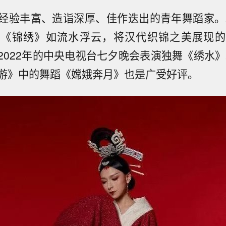
经验丰富、造诣深厚、佳作迭出的青年舞蹈家。2
的《锦绣》如流水浮云，将汉代织锦之美展现的
2022年的中央电视台七夕晚会表演独舞《绣水》。
游》中的舞蹈《嫦娥奔月》也是广受好评。