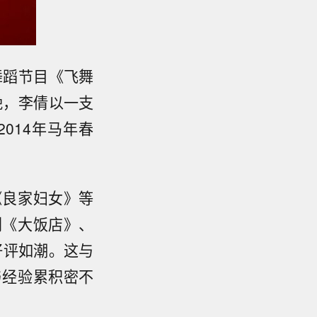
舞蹈节目《飞舞
晚，李倩以一支
014年马年春
《良家妇女》等
剧《大饭店》、
好评如潮。这与
与经验累积密不
。