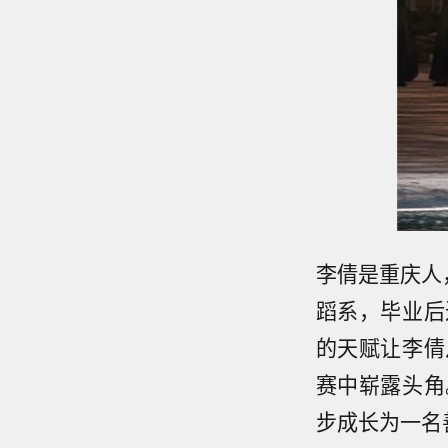
李倩是重庆人
蹈系，毕业后
的天赋让李倩
赛中崭露头角
步成长为一名