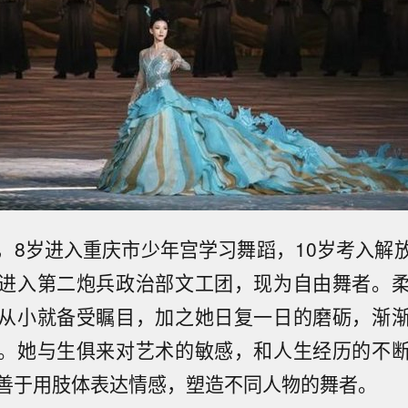
，8岁进入重庆市少年宫学习舞蹈，10岁考入解
进入第二炮兵政治部文工团，现为自由舞者。
从小就备受瞩目，加之她日复一日的磨砺，渐
。她与生俱来对艺术的敏感，和人生经历的不
善于用肢体表达情感，塑造不同人物的舞者。