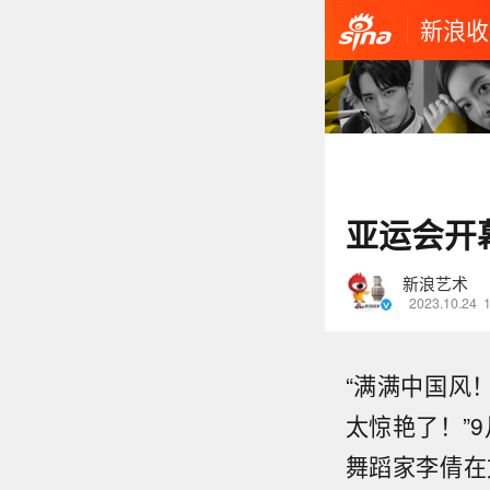
新浪收
亚运会开
新浪艺术
2023.10.24
“满满中国风
太惊艳了！”
舞蹈家李倩在