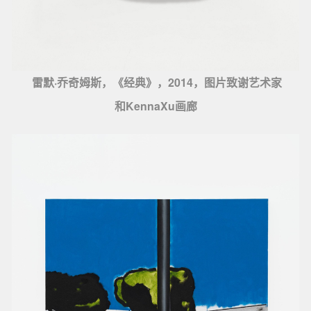
雷默·乔奇姆斯，《经典》，2014，图片致谢艺术家
和KennaXu画廊