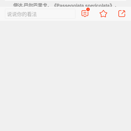
伊达·巴尔巴里戈，《Passeggiata spericolata》，
0
说说你的看法
1963，图片致谢艺术家和维伍德画廊
首度参展画廊注入新鲜视角，加深跨地域的艺术
交流与对话
作为亚洲最具影响力的艺术展会之一，本届艺博
会共迎来54家首次参展画廊，空间遍布中国、韩
国、法国、美国、德国、土耳其、荷兰、西班
牙、瑞士、英国等多个国家和地区。
1979画廊（1979 Gallery，深圳）、刺点画廊
（Blindspot Gallery，香港）、弗拉格门特（FRA
GMENT，纽约）、G Gallery（首尔）、世界画