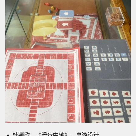
▲ 杜颖欣，《漫步中轴》，桌游设计