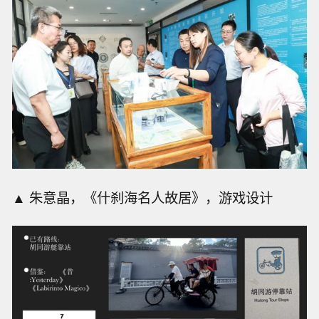
▲ 朱意晶，《什刹海名人故居》，游戏设计