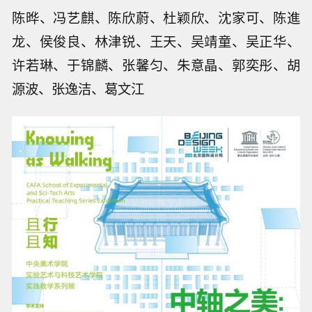
陈晔、冯艺麒、陈欣蔚、杜颖欣、沈家可、陈進
龙、侯俊良、林津锐、王天、吴靖童、吴正华、
许若琳、于锦麟、张馨匀、朱意晶、郭奕彤、胡
源波、张逸洁、葛文江