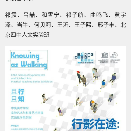
祁震、吕喆、和雪宁、祁子航、曲鸣飞、黄宇
泽、当牛、何贝莉、王沂、王子熙、邢子丰、北
京四中人文实验班