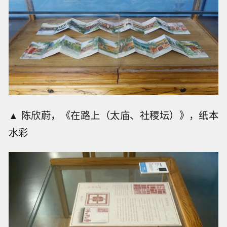
▲ 陈欣蔚，《在路上（太庙、社稷坛）》，纸本
水彩