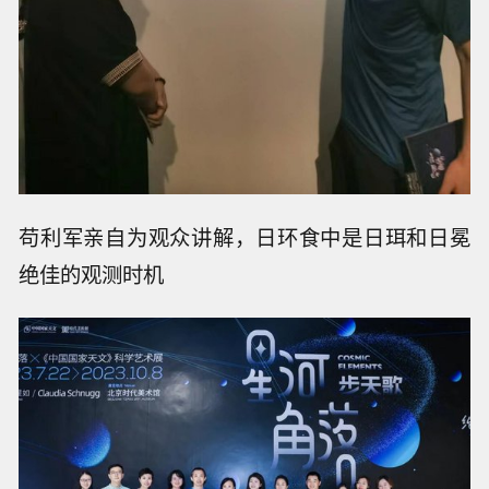
苟利军亲自为观众讲解，日环食中是日珥和日冕
绝佳的观测时机