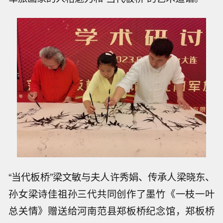
“当代板桥”梁文敏与夫人许秀娟、传承人梁晓东、
孙女梁诗佳祖孙三代共同创作了墨竹《一枝一叶
总关情》赠送给河南范县郑板桥纪念馆，郑板桥