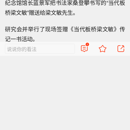
纪念馆馆长蓝景军把书法家桑登攀书写的“当代板
桥梁文敏”赠送给梁文敏先生。
研究会并举行了现场签赠《当代板桥梁文敏》传
记一书活动。
0
说说你的看法
视频
直播
美图
博客
看点
政务
搞笑
八卦
情感
旅游
佛学
众测
首页
导航
反馈
登录
Sina.cn(京ICP证000007)
2026-08-08 11:46