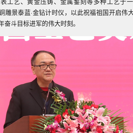
钟表工艺、黄金压铸、金属錾刻等多种工艺于一
铜雕景泰蓝·金钻计时仪，以此祝福祖国开启伟
年奋斗目标进军的伟大时刻。