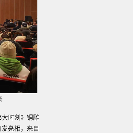
场
伟大时刻》铜雕
首发亮相，来自