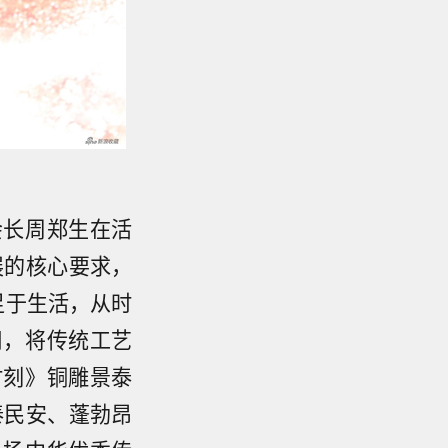
会长周郑生在活
展的核心要求，
足于生活，从时
用，将传统工艺
时刻》铜雕景泰
泰民安、蓬勃昂