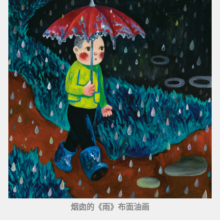
烟囱的《雨》布面油画