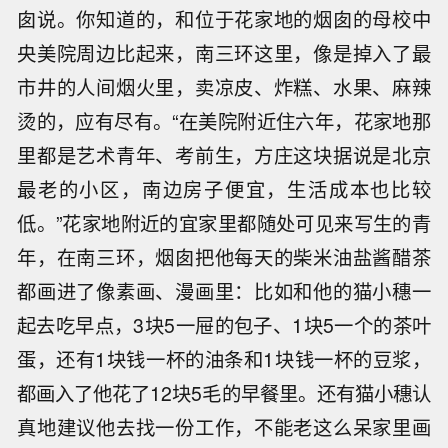
囱说。你知道的，和位于花家地的烟囱的母校中
央美院周边比起来，南三环这里，像是掉入了最
市井的人间烟火里，卖凉皮、炸糕、水果、麻辣
烫的，应有尽有。“在美院附近住六年，花家地那
里都是艺术青年、考前生，方庄这块据说是北京
最老的小区，南边房子便宜，生活成本也比较
低。”花家地附近的宜家里都随处可见来写生的青
年，在南三环，烟囱把他每天的柴米油盐酱醋茶
都画进了像素画、漫画里：比如和他的猫小穗一
起去吃早点，3块5一屉的包子、1块5一个的茶叶
蛋，还有1块钱一杯的油条和1块钱一杯的豆浆，
都画入了他花了12块5毛的早餐里。还有猫小穗认
真地建议他去找一份工作，不能老这么呆家里画