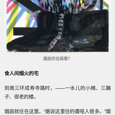
烟囱的自画像？
食人间烟火的宅
到南三环成寿寺路时，——一水儿的小摊、三蹦
子、很老的楼。
烟囱就住在这里。“据说这里住的聋哑人很多。”烟