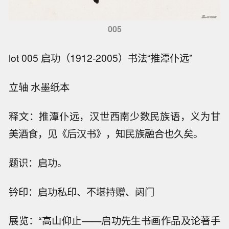
005
lot 005 启功（1912-2005）书法“推潭仆远”
立轴 水墨纸本
释文：推潭仆远，汉世西南少数民族语，义为甘
美酒食，见《后汉书》，知民族融合也久矣。
题识：启功。
钤印：启功私印、不堪持赠、闼门
展览：“高山仰止——启功先生书画作品及论著手