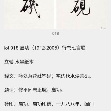
018
lot 018 启功（1912-2005）行书七言联
立轴 水墨纸本
释文：吟处落花藏笔砚；宅边秋水浸苔矶。
题识：修平同志正腕，启功。
钤印：启功、启功印信、一九八八年、闼门