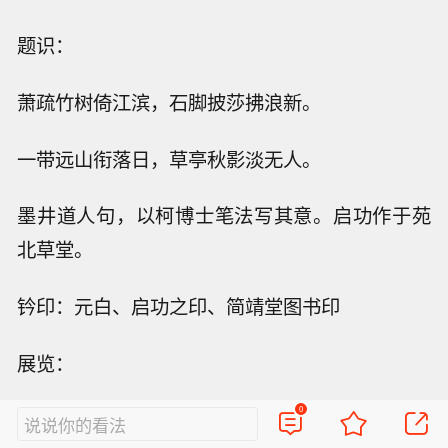
题识：
萧疏竹树倚江滨，石脚披莎拂浪新。
一带远山衔落日，草亭秋影淡无人。
墨井道人句，以柯博士笔法写其意。启功作于苑
北草堂。
钤印：元白、启功之印、简靖堂图书印
展览：
0
（一）“启元白书画展”，北京中山公园，1943
说说你的看法