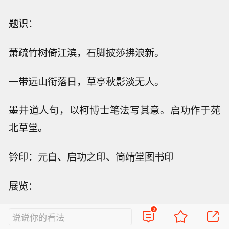
题识：
萧疏竹树倚江滨，石脚披莎拂浪新。
一带远山衔落日，草亭秋影淡无人。
墨井道人句，以柯博士笔法写其意。启功作于苑
北草堂。
钤印：元白、启功之印、简靖堂图书印
展览：
0
（一）“启元白书画展”，北京中山公园，1943
说说你的看法