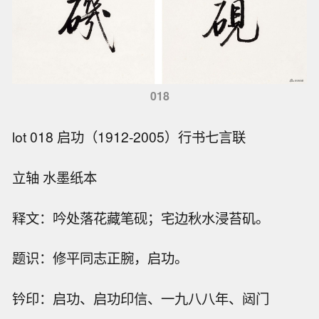
018
lot 018 启功（1912-2005）行书七言联
立轴 水墨纸本
释文：吟处落花藏笔砚；宅边秋水浸苔矶。
题识：修平同志正腕，启功。
钤印：启功、启功印信、一九八八年、闼门