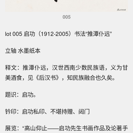
005
lot 005 启功（1912-2005）书法“推潭仆远”
立轴 水墨纸本
释文：推潭仆远，汉世西南少数民族语，义为甘
美酒食，见《后汉书》，知民族融合也久矣。
题识：启功。
钤印：启功私印、不堪持赠、闼门
展览：“高山仰止——启功先生书画作品及论著手