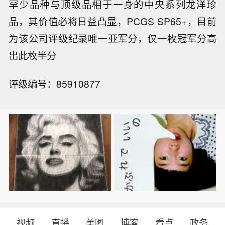
罕少品种与顶级品相于一身的中央系列龙洋珍
品，其价值必将日益凸显，PCGS SP65+，目前
为该公司评级纪录唯一亚军分，仅一枚冠军分高
出此枚半分
评级编号：85910877
视频
直播
美图
博客
看点
政务