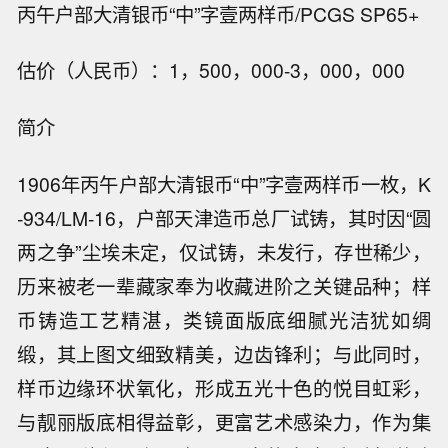
丙午户部大清银币“中”字壹两样币/PCGS SP65+
估价（人民币）：1，500，000-3，000，000
简介
1906年丙午户部大清银币“中”字壹两样币一枚，K
-934/LM-16，户部天津造币总厂试铸，其时因“圆
两之争”尘埃未定，仅试铸，未发行，存世稀少，
历来被老一辈藏家奉为收藏进阶之关键品种；样
币铸造工艺精湛，类镜面版底细腻光洁犹如绸
缎，其上图文细致精美，边齿锋利；与此同时，
样币边缘环状氧化，形成五光十色的悦目虹彩，
与靓丽版底相得益彰，更富艺术感染力，作为集