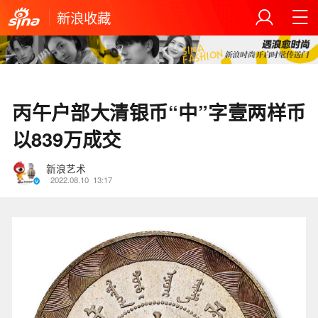
新浪收藏
丙午户部大清银币“中”字壹两样币
以839万成交
新浪艺术
2022.08.10
13:17