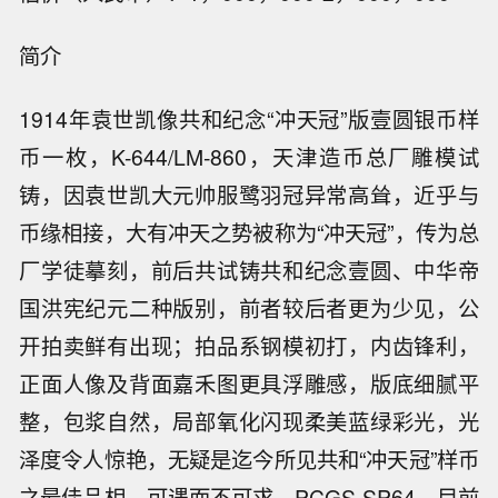
简介
1914年袁世凯像共和纪念“冲天冠”版壹圆银币样
币一枚，K-644/LM-860，天津造币总厂雕模试
铸，因袁世凯大元帅服鹭羽冠异常高耸，近乎与
币缘相接，大有冲天之势被称为“冲天冠”，传为总
厂学徒摹刻，前后共试铸共和纪念壹圆、中华帝
国洪宪纪元二种版别，前者较后者更为少见，公
开拍卖鲜有出现；拍品系钢模初打，内齿锋利，
正面人像及背面嘉禾图更具浮雕感，版底细腻平
整，包浆自然，局部氧化闪现柔美蓝绿彩光，光
泽度令人惊艳，无疑是迄今所见共和“冲天冠”样币
之最佳品相，可遇而不可求，PCGS SP64，目前