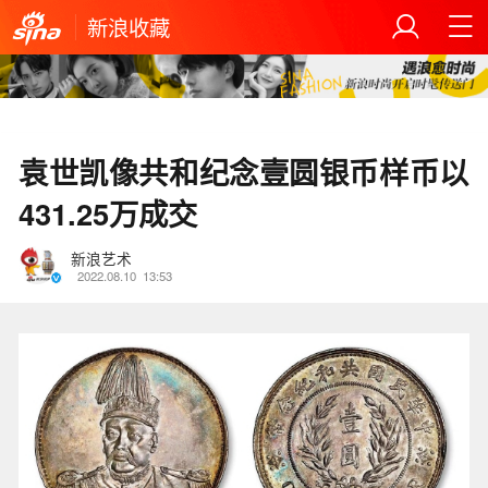
新浪收藏
袁世凯像共和纪念壹圆银币样币以
431.25万成交
新浪艺术
2022.08.10
13:53