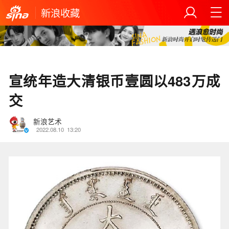
新浪收藏
宣统年造大清银币壹圆以483万成
交
新浪艺术
2022.08.10
13:20