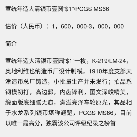
宣统年造大清银币壹圆“$1”/PCGS MS66
估价（人民币）：1，600，000-3，000，000
简介
宣统年造大清银币壹圆“$1”一枚，K-219/LM-24，
奥地利维也纳造币厂设计制模，1910年度支部天
津造币总厂铸造，小批量生产并未发行；拍品系
钢模初打，高边郭，内齿锋利，图文深峻精美，
缎面版底细腻无痕，满溢亮泽车轮原光，其品相
于水龙系列银币堪称翘楚，PCGS MS66，目前
以唯一最高分，独霸该公司评级纪录之榜首