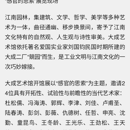
“感官的思索”展览现场
江南园林，集建筑、文学、哲学、美学等多种艺
术为一体，曲径通幽、移步换景间，寄予了江南
文化特有的自然观、人生观与诗性审美。大成艺
术馆依托著名爱国实业家刘国钧民国时期所建的
大成二厂“競园”而生，是工业文明与江南文化的一
次巧妙嫁接。
大成艺术馆开馆展以“感官的思索”为主题，邀请2
4位具有开拓性、试验性与前瞻性的当代艺术家：
杜松儒、冯海涛、郭辉、李津、刘佳、卢甫圣、
陆春涛、彭剑、彭薇、仇德树、任哲、申亮、沈
勤、童昆鸟、王冬龄、王光乐、王劲松、王天